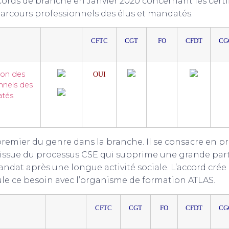
ords de branche en Janvier 2020 concernant les certif
parcours professionnels des élus et mandatés.
CFTC
CGT
FO
CFDT
CG
ion des
OUI
NON
NO
nnels des
atés
premier du genre dans la branche. Il se consacre en pri
l’issue du processus CSE qui supprime une grande par
ndat après une longue activité sociale. L’accord crée
ule ce besoin avec l’organisme de formation ATLAS.
CFTC
CGT
FO
CFDT
CG