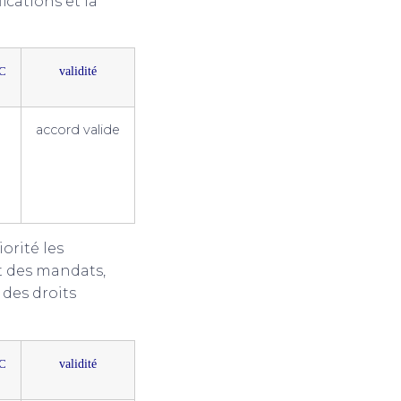
ications et la
validité
C
accord valide
N
orité les
t des mandats,
 des droits
validité
C