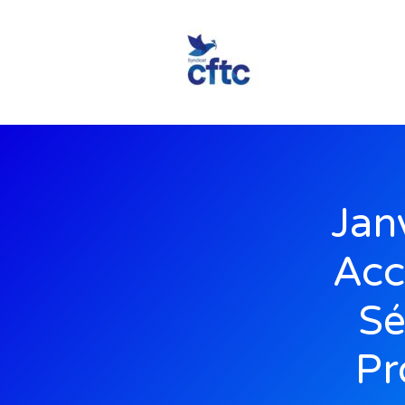
Jan
Acc
Sé
Pr