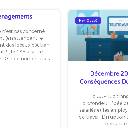
nagements
Non Classé
e n’est pas concerné
ant (en attendant le
 des locaux d’Altran
 ?), le CSE a lancé
e 2021 de nombreuses
Décembre 202
Conséquences Du 
La COVID a tran
profondeur l’idée qu
salariés et les emplo
de travail. L’irruption 
bousculé 