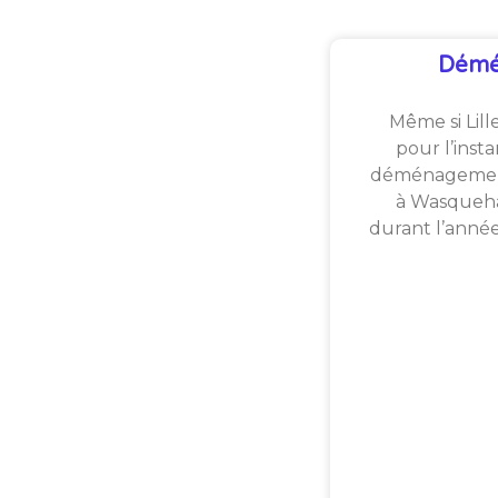
Démé
Même si Lill
pour l’inst
déménagement
à Wasquehal
durant l’anné