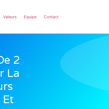
Valeurs
Equipe
Contact
De 2
r La
urs
 Et